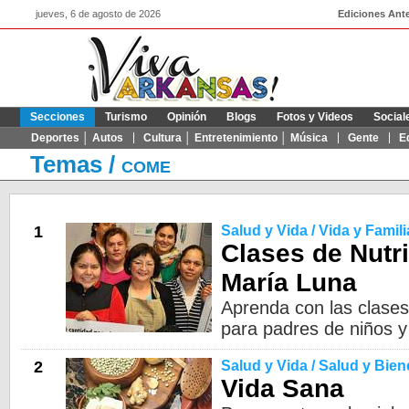
jueves, 6 de agosto de 2026
Ediciones Ante
Secciones
Turismo
Opinión
Blogs
Fotos y Videos
Social
Deportes │ Autos
Cultura │ Entretenimiento │ Música
Gente
E
Temas
/
COME
1
Salud y Vida / Vida y Famili
Clases de Nutr
María Luna
Aprenda con las clases
para padres de niños y
2
Salud y Vida / Salud y Bien
Vida Sana