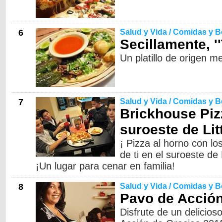
6
Salud y Vida / Comidas y 
Secillamente, ''
Un platillo de origen m
7
Salud y Vida / Comidas y 
Brickhouse Piz
suroeste de Lit
¡ Pizza al horno con lo
de ti en el suroeste de
¡Un lugar para cenar en familia!
8
Salud y Vida / Comidas y 
Pavo de Acción
Disfrute de un delicios