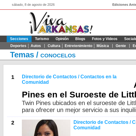
sábado, 8 de agosto de 2026
Ediciones Ante
Secciones
Turismo
Opinión
Blogs
Fotos y Videos
Social
Deportes │ Autos
Cultura │ Entretenimiento │ Música
Gente
E
Temas
/
CONOCELOS
1
Directorio de Contactos / Contactos en la
Comunidad
Pines en el Suroeste de Lit
Twin Pines ubicados en el suroeste de Lit
para ofrecer un mejor servicio a sus inquil
2
Directorio de Contactos / C
Comunidad