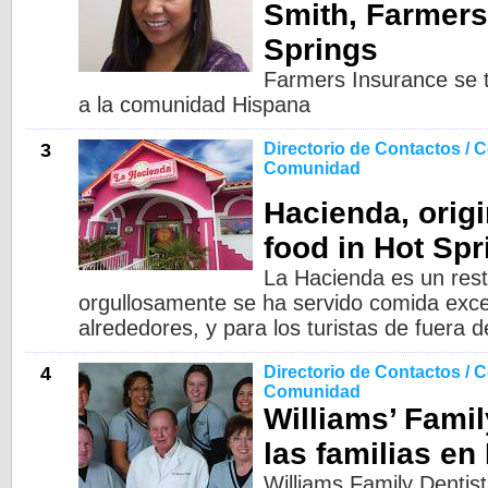
Smith, Farmers
Springs
Farmers Insurance se t
a la comunidad Hispana
3
Directorio de Contactos / C
Comunidad
Hacienda, orig
food in Hot Spr
La Hacienda es un res
orgullosamente se ha servido comida exce
alrededores, y para los turistas de fuera 
4
Directorio de Contactos / C
Comunidad
Williams’ Famil
las familias en
Williams Family Dentist