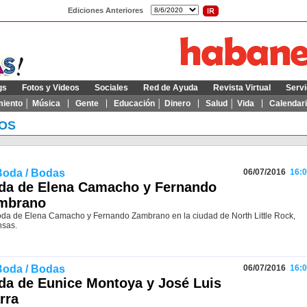
Ediciones Anteriores
gs
Fotos y Videos
Sociales
Red de Ayuda
Revista Virtual
Servi
miento │ Música
Gente
Educación │ Dinero
Salud │ Vida
Calendar
OS
Boda / Bodas
06/07/2016
16:0
da de Elena Camacho y Fernando
mbrano
oda de Elena Camacho y Fernando Zambrano en la ciudad de North Little Rock,
nsas.
Boda / Bodas
06/07/2016
16:0
da de Eunice Montoya y José Luis
rra