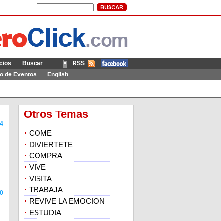
cios
Buscar
RSS
Móvil
io de Eventos
English
Otros Temas
4
COME
DIVIERTETE
COMPRA
VIVE
VISITA
TRABAJA
0
REVIVE LA EMOCION
ESTUDIA