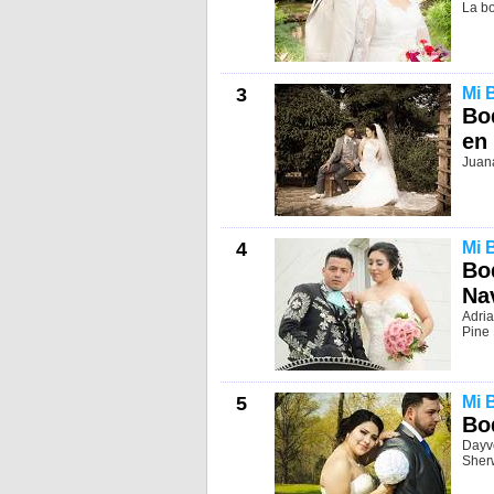
La bo
3
Mi 
Bo
en
Juana
4
Mi 
Bo
Na
Adria
Pine 
5
Mi 
Bo
Dayve
Sherw