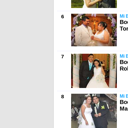
6
Mi 
Bo
Tor
7
Mi 
Bo
Rob
8
Mi 
Bo
Mar