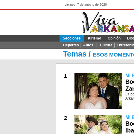
viernes, 7 de agosto de 2026
Secciones
Turismo
Opinión
Blo
Deportes │ Autos
Cultura │ Entreteni
Temas
/
ESOS MOMENT
1
Mi 
Bo
Za
La b
Arka
2
Mi 
Bo
Iba