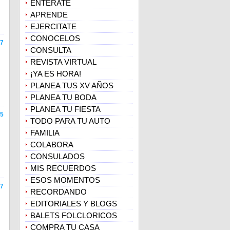
ENTERATE
APRENDE
EJERCITATE
CONOCELOS
7
CONSULTA
REVISTA VIRTUAL
¡YA ES HORA!
PLANEA TUS XV AÑOS
PLANEA TU BODA
PLANEA TU FIESTA
5
TODO PARA TU AUTO
FAMILIA
COLABORA
CONSULADOS
MIS RECUERDOS
ESOS MOMENTOS
7
RECORDANDO
EDITORIALES Y BLOGS
BALETS FOLCLORICOS
COMPRA TU CASA