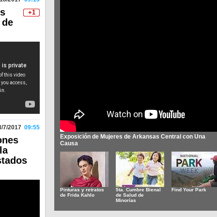
es
+1
 de
3/7/2017
09:55
Exposición de Mujeres de Arkansas Central con Una
ones
Causa
la
stados
Pinturas y retratos
5ta. Cumbre Bienal
Find Your Park
de Frida Kahlo
de Salud de
Minorías