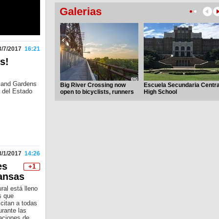
Galerias
3/7/2017
16:21
s!
land Gardens
Big River Crossing now
Escuela Secundaria Centra
 del Estado
open to bicyclists, runners
High School
and pedestrians
3/1/2017
14:26
es
+1
ansas
ral está lleno
s que
xcitan a todas
urante las
aciones de