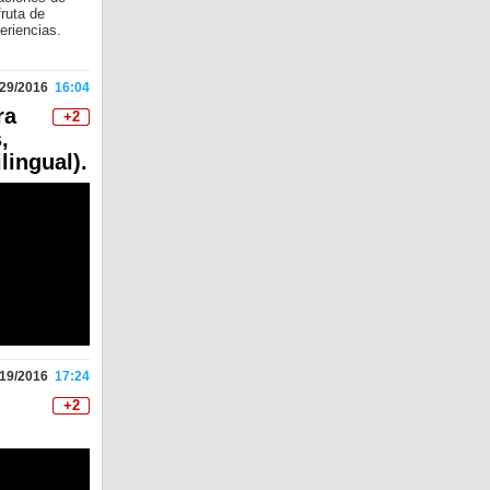
fruta de
eriencias.
/29/2016
16:04
ra
+2
,
lingual).
/19/2016
17:24
+2