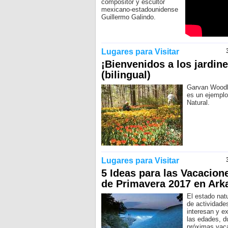
compositor y escultor
mexicano-estadounidense
Guillermo Galindo.
Lugares para Visitar
¡Bienvenidos a los jardine
(bilingual)
Garvan Wood
es un ejemplo
Natural.
Lugares para Visitar
5 Ideas para las Vacacion
de Primavera 2017 en Ark
El estado natu
de actividade
interesan y e
las edades, d
próximas vac