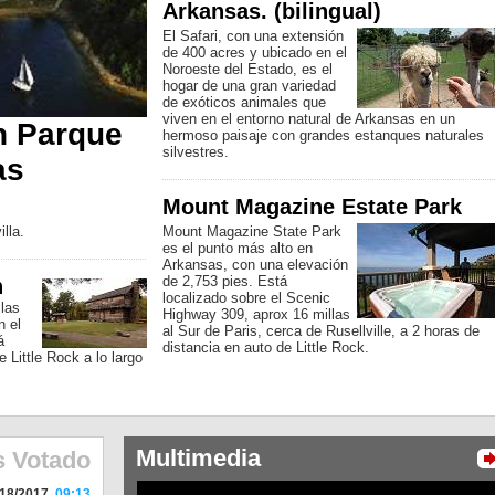
Arkansas. (bilingual)
El Safari, con una extensión
de 400 acres y ubicado en el
Noroeste del Estado, es el
hogar de una gran variedad
de exóticos animales que
viven en el entorno natural de Arkansas en un
n Parque
hermoso paisaje con grandes estanques naturales
silvestres.
as
Mount Magazine Estate Park
lla.
Mount Magazine State Park
es el punto más alto en
Arkansas, con una elevación
de 2,753 pies. Está
n
localizado sobre el Scenic
 las
Highway 309, aprox 16 millas
n el
al Sur de Paris, cerca de Rusellville, a 2 horas de
á
distancia en auto de Little Rock.
 Little Rock a lo largo
Multimedia
s Votado
/18/2017
09:13