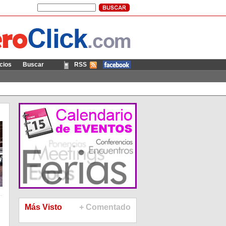
cios
Buscar
RSS
Móvil
Más Visto
+ Comentado