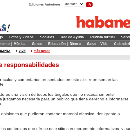
Ediciones Anteriores
gs
Fotos y Videos
Sociales
Red de Ayuda
Revista Virtual
Servi
miento │ Música
Gente
Educación │ Dinero
Salud │ Vida
Calendar
OMPRA
VIVE
más temas
e responsabilidades
rtículos y comentarios presentados en este sitio representan las
te.
ctores una visión de todos los ángulos que no necesariamente
la juzgamos necesaria para un público que tiene derecho a informarse
n.
 opiniones que pudieran contener material ofensivo, denigrante o
los contenidos que ofrece este sitio son meramente informativos, y qu