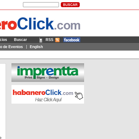
cios
Buscar
RSS
Móvil
io de Eventos
English
e