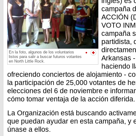
inglés) es 
campaña d
ACCIÓN (D
VOTO INMI
campaña si
partidista,
directamen
En la foto, algunos de los voluntarios
Arkansas -
listos para salir a buscar futuros votantes
en North Little Rock.
haciendo l
ofreciendo conciertos de alojamiento - c
la participación de 25,000 votantes de h
elecciones del 6 de noviembre e informa
cómo tomar ventaja de la acción diferida.
La Organización está buscando activamen
que puedan ayudar en esta campaña, y 
únase a ellos.