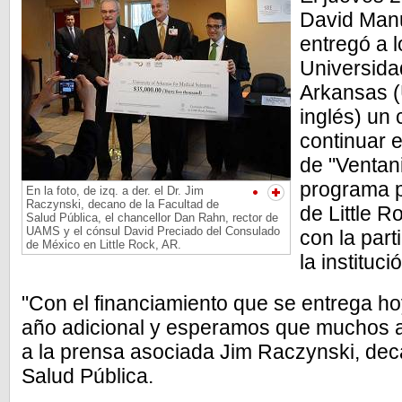
David Manu
entregó a l
Universida
Arkansas (
inglés) un
continuar 
de "Ventani
programa p
En la foto, de izq. a der. el Dr. Jim
Raczynski, decano de la Facultad de
de Little R
Salud Pública, el chancellor Dan Rahn, rector de
UAMS y el cónsul David Preciado del Consulado
con la part
de México en Little Rock, AR.
la instituc
"Con el financiamiento que se entrega h
año adicional y esperamos que muchos a
a la prensa asociada Jim Raczynski, dec
Salud Pública.