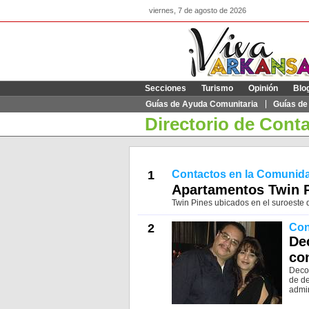
viernes, 7 de agosto de 2026
Secciones
Turismo
Opinión
Blo
Guías de Ayuda Comunitaria
Guías de
Directorio de Cont
1
Contactos en la Comunid
Apartamentos Twin Pi
Twin Pines ubicados en el suroeste d
2
Con
De
co
Decor
de de
admin