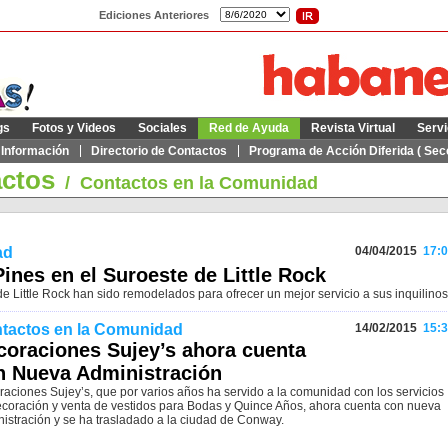
Ediciones Anteriores
gs
Fotos y Videos
Sociales
Red de Ayuda
Revista Virtual
Servi
 Información
Directorio de Contactos
Programa de Acción Diferida ( Secc
actos
/
Contactos en la Comunidad
ad
04/04/2015
17:0
nes en el Suroeste de Little Rock
e Little Rock han sido remodelados para ofrecer un mejor servicio a sus inquilinos
tactos en la Comunidad
14/02/2015
15:3
coraciones Sujey’s ahora cuenta
n Nueva Administración
aciones Sujey’s, que por varios años ha servido a la comunidad con los servicios
coración y venta de vestidos para Bodas y Quince Años, ahora cuenta con nueva
istración y se ha trasladado a la ciudad de Conway.