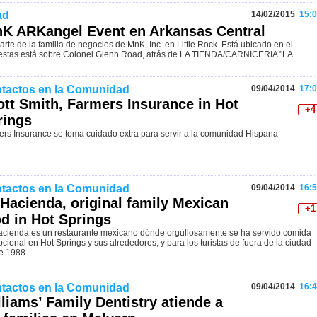
ad
14/02/2015
15:0
nK ARKangel Event en Arkansas Central
e de la familia de negocios de MnK, Inc. en Little Rock. Está ubicado en el
 fiestas está sobre Colonel Glenn Road, atrás de LA TIENDA/CARNICERIA "LA
tactos en la Comunidad
09/04/2014
17:0
ott Smith, Farmers Insurance in Hot
+4
rings
rs Insurance se toma cuidado extra para servir a la comunidad Hispana
tactos en la Comunidad
09/04/2014
16:5
 Hacienda, original family Mexican
+1
od in Hot Springs
acienda es un restaurante mexicano dónde orgullosamente se ha servido comida
cional en Hot Springs y sus alrededores, y para los turistas de fuera de la ciudad
e 1988.
tactos en la Comunidad
09/04/2014
16:4
liams’ Family Dentistry atiende a