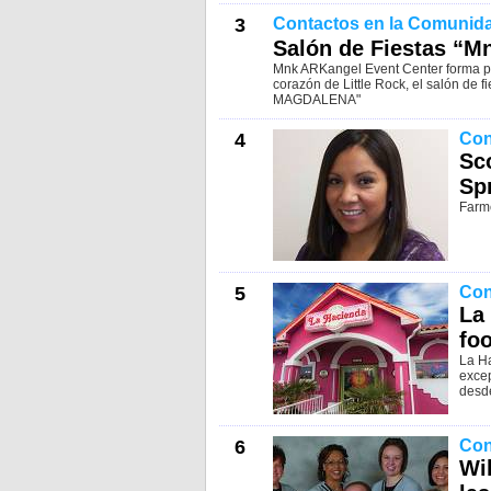
3
Contactos en la Comunid
Salón de Fiestas “M
Mnk ARKangel Event Center forma part
corazón de Little Rock, el salón de
MAGDALENA"
4
Con
Sc
Sp
Farme
5
Con
La
fo
La H
excep
desd
6
Con
Wil