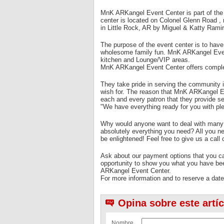
MnK ARKangel Event Center is part of the M
center is located on Colonel Glenn Road
in Little Rock, AR by Miguel & Katty Rami
The purpose of the event center is to have
wholesome family fun. MnK ARKangel Event 
kitchen and Lounge/VIP areas.
MnK ARKangel Event Center offers complet
They take pride in serving the community 
wish for. The reason that MnK ARKangel Ev
each and every patron that they provide se
"We have everything ready for you with plen
Why would anyone want to deal with many di
absolutely everything you need? All you ne
be enlightened! Feel free to give us a call 
Ask about our payment options that you ca
opportunity to show you what you have be
ARKangel Event Center.
For more information and to reserve a date
Opina sobre este artí
Nombre