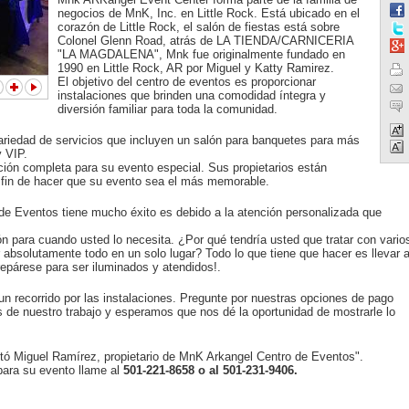
negocios de MnK, Inc. en Little Rock. Está ubicado en el
corazón de Little Rock, el salón de fiestas está sobre
Colonel Glenn Road, atrás de LA TIENDA/CARNICERIA
"LA MAGDALENA", Mnk fue originalmente fundado en
1990 en Little Rock, AR por Miguel y Katty Ramirez.
El objetivo del centro de eventos es proporcionar
instalaciones que brinden una comodidad íntegra y
diversión familiar para toda la comunidad.
iedad de servicios que incluyen un salón para banquetes para más
y VIP.
ión completa para su evento especial. Sus propietarios están
l fin de hacer que su evento sea el más memorable.
de Eventos tiene mucho éxito es debido a la atención personalizada que
n para cuando usted lo necesita. ¿Por qué tendría usted que tratar con vario
 absolutamente todo en un solo lugar? Todo lo que tiene que hacer es llevar 
prepárese para ser iluminados y atendidos!.
n recorrido por las instalaciones. Pregunte por nuestras opciones de pago
de nuestro trabajo y esperamos que nos dé la oportunidad de mostrarle lo
ó Miguel Ramírez, propietario de MnK Arkangel Centro de Eventos".
para su evento llame al
501-221-8658 o al 501-231-9406.