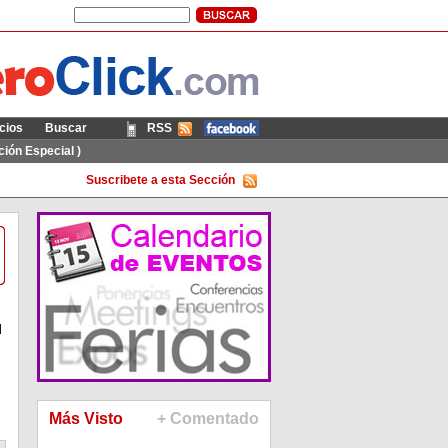
cios
Buscar
RSS
Móvil
ión Especial )
Suscribete a esta Sección
l
Más Visto
+ Comentado