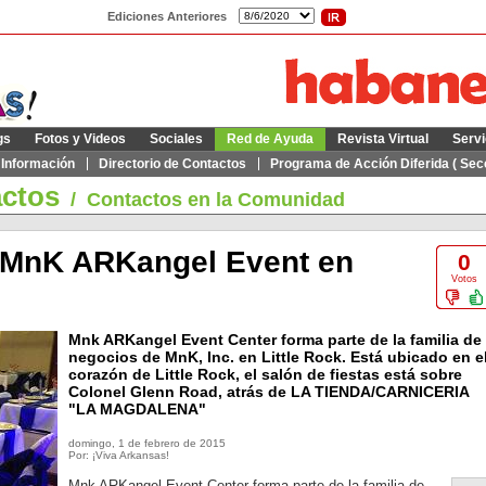
Ediciones Anteriores
gs
Fotos y Videos
Sociales
Red de Ayuda
Revista Virtual
Servi
 Información
Directorio de Contactos
Programa de Acción Diferida ( Secc
actos
/
Contactos en la Comunidad
 “MnK ARKangel Event en
0
Votos
Mnk ARKangel Event Center forma parte de la familia de
negocios de MnK, Inc. en Little Rock. Está ubicado en e
corazón de Little Rock, el salón de fiestas está sobre
Colonel Glenn Road, atrás de LA TIENDA/CARNICERIA
"LA MAGDALENA"
domingo, 1 de febrero de 2015
Por: ¡Viva Arkansas!
Mnk ARKangel Event Center forma parte de la familia de