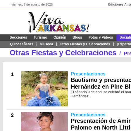
viernes, 7 de agosto de 2026
Ediciones Ante
Secciones
Turismo
Opinión
Blogs
Fotos y Videos
Social
Quinceañeras
Mi Boda
Otras Fiestas y Celebraciones
¡Experto
Otras Fiestas y Celebraciones
/
Pr
1
Presentaciones
Bautismo y presentac
Hernández en Pine Bl
El sábado 9 de abril se celebró el ba
Hernández.
2
Presentaciones
Presentación de Amir
Palomo en North Littl