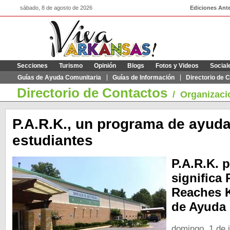
sábado, 8 de agosto de 2026
Ediciones Ante
Secciones
Turismo
Opinión
Blogs
Fotos y Videos
Social
Guías de Ayuda Comunitaria
Guías de Información
Directorio de 
Directorio de Contactos
/
Organizaci
P.A.R.K., un programa de ayuda
estudiantes
P.A.R.K. p
significa
Reaches K
de Ayuda 
domingo, 1 de j