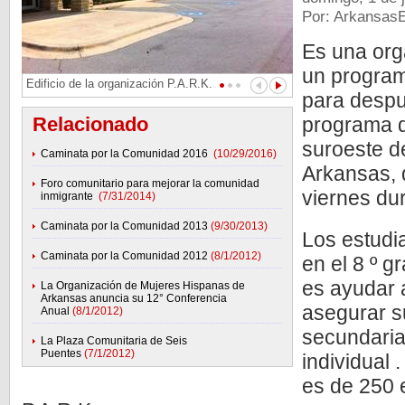
Por: Arkansas
Es una org
un program
Edificio de la organización P.A.R.K.
para despu
Relacionado
programa 
suroeste de
Caminata por la Comunidad 2016
(10/29/2016)
Arkansas, 
Foro comunitario para mejorar la comunidad
viernes dur
inmigrante
(7/31/2014)
Caminata por la Comunidad 2013
(9/30/2013)
Los estudi
Caminata por la Comunidad 2012
(8/1/2012)
en el 8 º g
es ayudar 
La Organización de Mujeres Hispanas de
Arkansas anuncia su 12° Conferencia
asegurar s
Anual
(8/1/2012)
secundaria
La Plaza Comunitaria de Seis
Puentes
(7/1/2012)
individual 
es de 250 