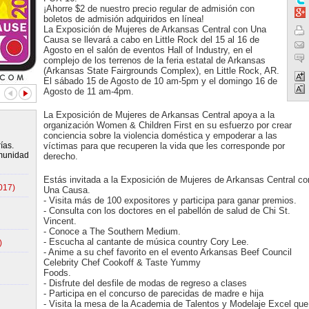
¡Ahorre $2 de nuestro precio regular de admisión con
boletos de admisión adquiridos en línea!
La Exposición de Mujeres de Arkansas Central con Una
Causa se llevará a cabo en Little Rock del 15 al 16 de
Agosto en el salón de eventos Hall of Industry, en el
complejo de los terrenos de la feria estatal de Arkansas
(Arkansas State Fairgrounds Complex), en Little Rock, AR.
El sábado 15 de Agosto de 10 am-5pm y el domingo 16 de
Agosto de 11 am-4pm.
La Exposición de Mujeres de Arkansas Central apoya a la
organización Women & Children First en su esfuerzo por crear
conciencia sobre la violencia doméstica y empoderar a las
ías.
víctimas para que recuperen la vida que les corresponde por
omunidad
derecho.
Estás invitada a la Exposición de Mujeres de Arkansas Central co
017)
Una Causa.
- Visita más de 100 expositores y participa para ganar premios.
- Consulta con los doctores en el pabellón de salud de Chi St.
Vincent.
- Conoce a The Southern Medium.
- Escucha al cantante de música country Cory Lee.
)
- Anime a su chef favorito en el evento Arkansas Beef Council
Celebrity Chef Cookoff & Taste Yummy
Foods.
- Disfrute del desfile de modas de regreso a clases
- Participa en el concurso de parecidas de madre e hija
- Visita la mesa de la Academia de Talentos y Modelaje Excel que