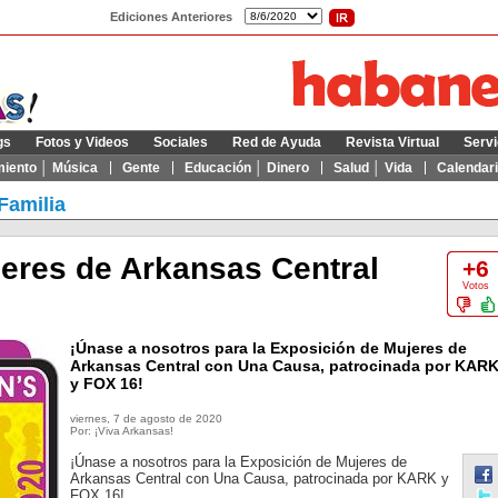
Ediciones Anteriores
gs
Fotos y Videos
Sociales
Red de Ayuda
Revista Virtual
Servi
miento │ Música
Gente
Educación │ Dinero
Salud │ Vida
Calendar
Familia
eres de Arkansas Central
+6
Votos
¡Únase a nosotros para la Exposición de Mujeres de
Arkansas Central con Una Causa, patrocinada por KAR
y FOX 16!
viernes, 7 de agosto de 2020
Por: ¡Viva Arkansas!
¡Únase a nosotros para la Exposición de Mujeres de
Arkansas Central con Una Causa, patrocinada por KARK y
FOX 16!