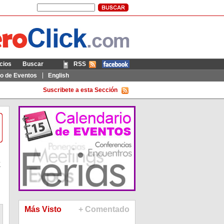
cios
Buscar
RSS
Móvil
io de Eventos
English
Suscribete a esta Sección
K
Más Visto
+ Comentado