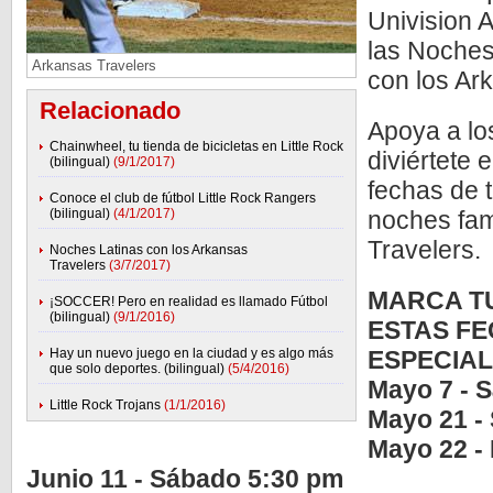
Univision 
las Noches
Arkansas Travelers
con los Ar
Relacionado
Apoya a los
Chainwheel, tu tienda de bicicletas en Little Rock
diviértete 
(bilingual)
(9/1/2017)
fechas de 
Conoce el club de fútbol Little Rock Rangers
(bilingual)
(4/1/2017)
noches fami
Travelers.
Noches Latinas con los Arkansas
Travelers
(3/7/2017)
MARCA T
¡SOCCER! Pero en realidad es llamado Fútbol
(bilingual)
(9/1/2016)
ESTAS FE
Hay un nuevo juego en la ciudad y es algo más
ESPECIAL
que solo deportes. (bilingual)
(5/4/2016)
Mayo 7 - 
Little Rock Trojans
(1/1/2016)
Mayo 21 -
Mayo 22 -
Junio 11 - Sábado 5:30 pm