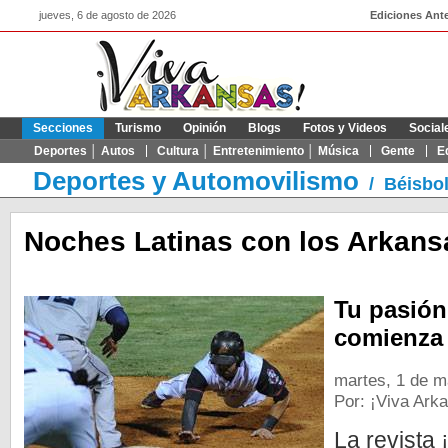
jueves, 6 de agosto de 2026
Ediciones Ante
Secciones
Turismo
Opinión
Blogs
Fotos y Videos
Social
Deportes │ Autos
Cultura │ Entretenimiento │ Música
Gente
E
Deportes y Automovilismo
/
Béisbo
Noches Latinas con los Arkans
Tu pasión
comienza
martes, 1 de m
Por: ¡Viva Ark
La revista 