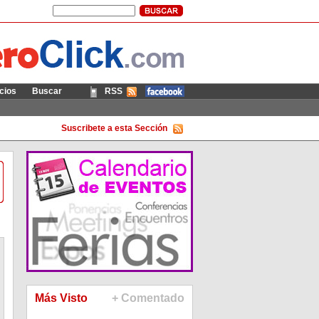
cios
Buscar
RSS
Móvil
Suscribete a esta Sección
Más Visto
+ Comentado