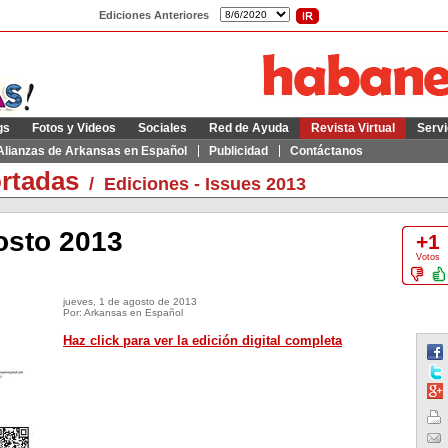
Ediciones Anteriores
gs
Fotos y Videos
Sociales
Red de Ayuda
Revista Virtual
Servi
Alianzas de Arkansas en Español
Publicidad
Contáctanos
ortadas
/
Ediciones - Issues 2013
osto 2013
+1
Votos
jueves, 1 de agosto de 2013
Por: Arkansas en Español
Haz click para ver la edición digital completa