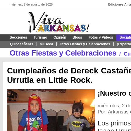
viernes, 7 de agosto de 2026
Ediciones Ante
Secciones
Turismo
Opinión
Blogs
Fotos y Videos
Social
Quinceañeras
Mi Boda
Otras Fiestas y Celebraciones
¡Experto
Otras Fiestas y Celebraciones
/
Cu
Cumpleaños de Dereck Castañe
Urrutia en Little Rock.
¡Nuestro 
miércoles, 2 d
Por: Arkansas 
Los primo